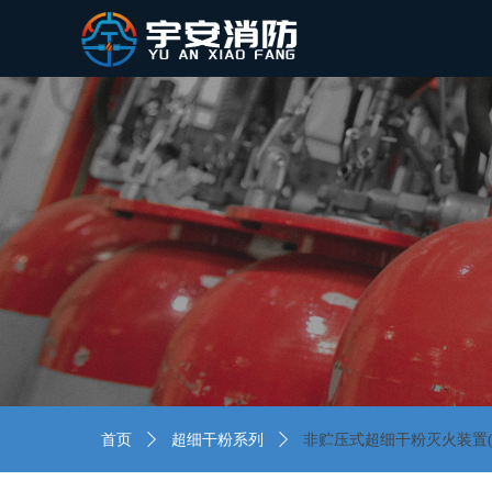
首页
ꄲ
超细干粉系列
ꄲ
非贮压式超细干粉灭火装置(